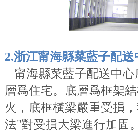
2.浙江甯海縣菜藍子配
甯海縣菜藍子配送中心
層爲住宅。底層爲框架結
火，底框橫梁嚴重受損，
法"對受損大梁進行加固