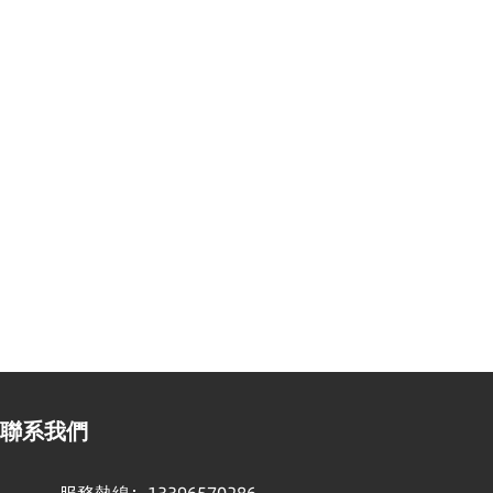
聯系我們
服務熱線：
13396570286