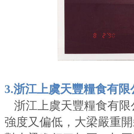
3.浙江上虞天豐糧食有
浙江上虞天豐糧食有限
強度又偏低，大梁嚴重開