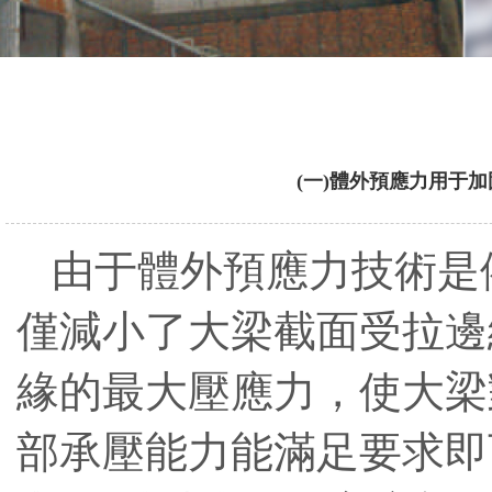
(一)體外預應力用于
由于體外預應力技術是
僅減小了大梁截面受拉邊
緣的最大壓應力，使大梁
部承壓能力能滿足要求即