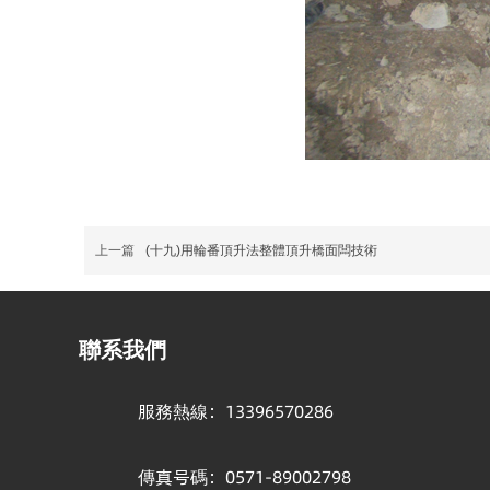
上一篇
(十九)用輪番頂升法整體頂升橋面闆技術
聯系我們
服務熱線：
13396570286
傳真号碼：0571-89002798