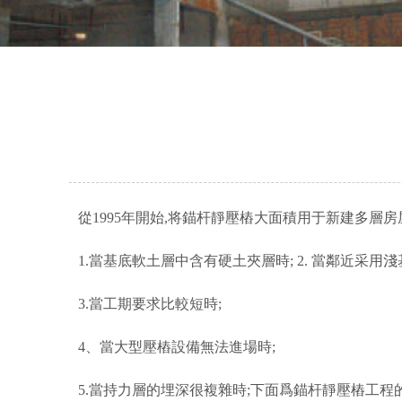
從1995年開始,将錨杆靜壓樁大面積用于新建多層
1.當基底軟土層中含有硬土夾層時; 2. 當鄰近采用
3.當工期要求比較短時;
4、當大型壓樁設備無法進場時;
5.當持力層的埋深很複雜時;下面爲錨杆靜壓樁工程