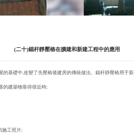
(二十)錨杆靜壓樁在擴建和新建工程中的應用
房屋的基礎中,改變了先壓樁後建房的傳統做法。錨杆靜壓樁用于
淺基的建築物靠得很近時;
的施工照片: