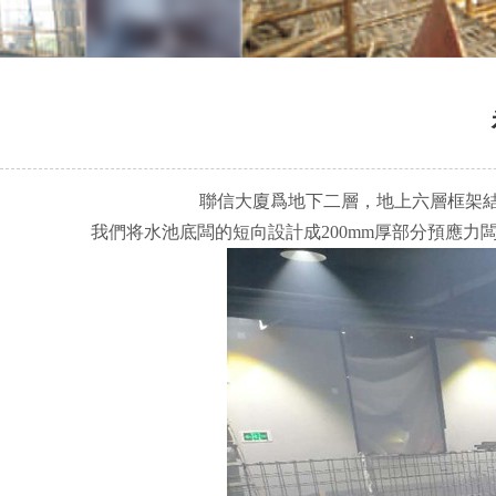
聯信大廈爲地下二層，地上六層框架結
我們将水池底闆的短向設計成200mm厚部分預應